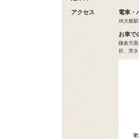
アクセス
電車・
JR大船
お車で
鎌倉方面
折、突き