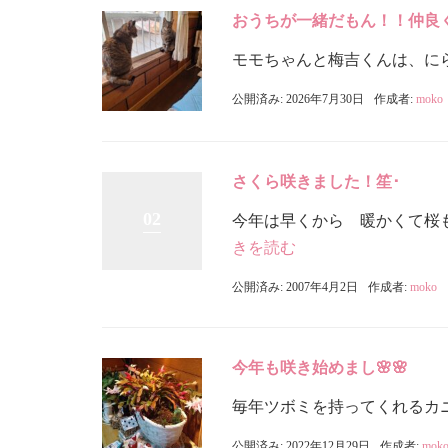
おうちが一緒だもん！！仲良くし
モモちゃんと梅吉くんは、にら
公開済み: 2026年7月30日
作成者:
moko
さくら咲きました！笙･
02
今年は早くから 暖かくて桜
きを読む
公開済み: 2007年4月2日
作成者:
moko
今年も咲き始めまし🌸🌸
毎年ツボミを持ってくれるカニ
公開済み: 2022年12月29日
作成者:
mok