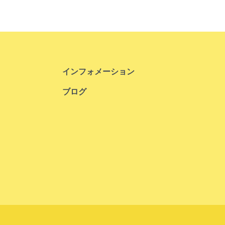
インフォメーション
ブログ