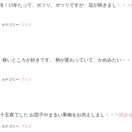
桜！15年たって、ポツリ、ポツリですが、花が咲きまし・・・
カテゴリー:
ブログ
、狭いところが好きです。 柄が変わっていて、かめみたい・・
カテゴリー:
ブログ
名月 十五夜でした お団子やまるい果物をお供えしまし・・・
続き
カテゴリー:
ブログ