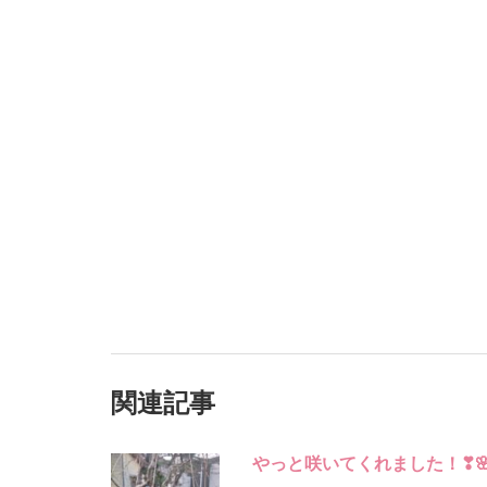
関連記事
やっと咲いてくれました！❣🌸