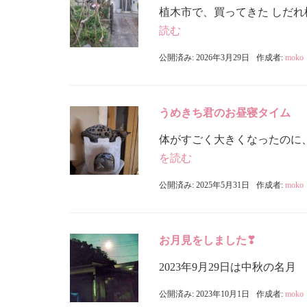
植木市で、買ってきた しだれ
読む
公開済み: 2026年3月29日
作成者:
moko
うめきち君のお昼寝タイム
体がすごく大きくなったのに
を読む
公開済み: 2025年5月31日
作成者:
moko
お月見をしました❣
2023年9月29日は中秋の
公開済み: 2023年10月1日
作成者:
moko