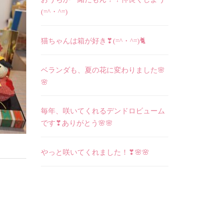
(=^・^=)
猫ちゃんは箱が好き❣(=^・^=)🐈
ベランダも、夏の花に変わりました🌸
🌸
毎年、咲いてくれるデンドロビューム
です❣ありがとう🌸🌸
やっと咲いてくれました！❣🌸🌸