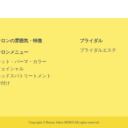
サロンの雰囲気・特徴
ブライダル
ブライダルエステ
サロンメニュー
カット・パーマ・カラー
フェイシャル
ヘッドスパトリートメント
着付け
Copyright © Beauty Salon MOKO All rights reserved.