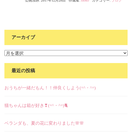
公開済み: 2017年12月28日
作成者:
moko
カテゴリー:
ブログ
アーカイブ
ア
ー
カ
最近の投稿
イ
ブ
おうちが一緒だもん！！仲良くしよう(=^・^=)
猫ちゃんは箱が好き❣(=^・^=)🐈
ベランダも、夏の花に変わりました🌸🌸