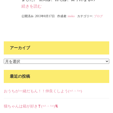
続きを読む
公開済み: 2013年8月17日
作成者:
moko
カテゴリー:
ブログ
アーカイブ
ア
ー
カ
最近の投稿
イ
ブ
おうちが一緒だもん！！仲良くしよう(=^・^=)
猫ちゃんは箱が好き❣(=^・^=)🐈